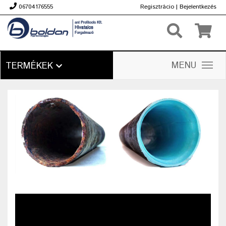
06704176555
Regisztrácio
|
Bejelentkezés
Ft
MENU
TERMÉKEK