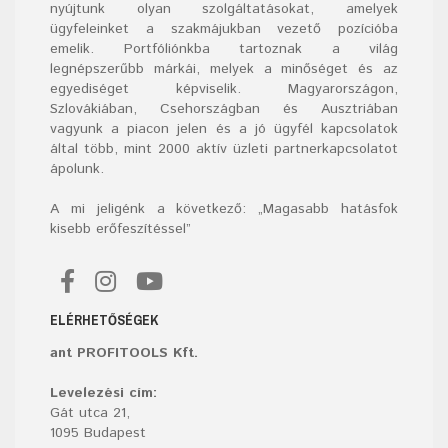
nyújtunk olyan szolgáltatásokat, amelyek
ügyfeleinket a szakmájukban vezető pozícióba
emelik. Portfóliónkba tartoznak a világ
legnépszerűbb márkái, melyek a minőséget és az
egyediséget képviselik. Magyarországon,
Szlovákiában, Csehországban és Ausztriában
vagyunk a piacon jelen és a jó ügyfél kapcsolatok
által több, mint 2000 aktív üzleti partnerkapcsolatot
ápolunk.
A mi jeligénk a következő: „Magasabb hatásfok
kisebb erőfeszítéssel”
ELÉRHETŐSÉGEK
ant PROFITOOLS Kft.
Levelezési cím:
Gát utca 21,
1095 Budapest