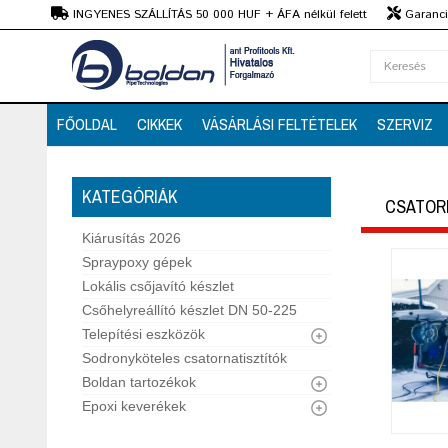
Ft
INGYENES SZÁLLÍTÁS 50 000 HUF + ÁFA nélkül felett
Garanciá
Szaktanácsadás
FŐOLDAL
CIKKEK
VÁSÁRLÁSI FELTÉTELEK
SZERVIZ
KATEGÓRIÁK
CSATOR
Kiárusítás 2026
Spraypoxy gépek
Lokális csőjavító készlet
Csőhelyreállító készlet DN 50-225
Telepítési eszközök
Sodronyköteles csatornatisztítók
Boldan tartozékok
Epoxi keverékek