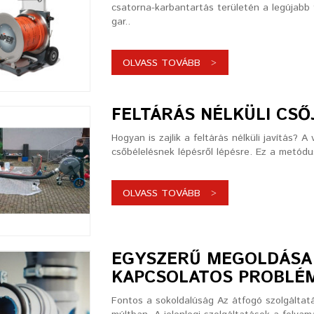
csatorna-karbantartás területén a legújab
gar..
OLVASS TOVÁBB
FELTÁRÁS NÉLKÜLI CSŐ
Hogyan is zajlik a feltárás nélküli javítás?
csőbélelésnek lépésről lépésre. Ez a metódus
OLVASS TOVÁBB
EGYSZERŰ MEGOLDÁSA
KAPCSOLATOS PROBLÉ
Fontos a sokoldalúság Az átfogó szolgáltat