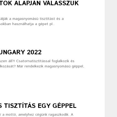
TOK ALAPJÁN VÁLASSZUK
álják a magasnyomású tisztítást és a
sokban használhatja a gépet pl..
UNGARY 2022
n áll?! Csatornatisztítással foglalkozik és
alkozását? Már rendelkezik magasnyomású géppel,
 TISZTÍTÁS EGY GÉPPEL
z a mottó, amelyhez cégünk ragaszkodik. A