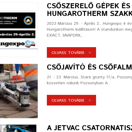
CSŐSZERELŐ GÉPEK ÉS
HUNGAROTHERM SZAKK
2023 Március 29. - Április 2., Hungexpo 4 é
Hungarotherm kiállításon! A standunkon me
EXACT, SNAPDRIL..
OLVASS TOVÁBB
CSŐJAVÍTÓ ÉS CSŐFAL
21. - 23. Március, Staré grunty 17/a, Pozso
közvetlen nálunk Pozsonyban A..
OLVASS TOVÁBB
A JETVAC CSATORNATIS