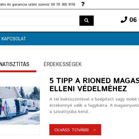
lis és garancia utáni szerviz 06 70 365 9116
06 
KAPCSOLAT
NATISZTÍTÁS
ÉRDEKESSÉGEK
5 TIPP A RIONED MAG
ELLENI VÉDELMÉHEZ
A tél beköszöntével a beépített vagy mobil t
érzékennyé válik a fagykárra. A magasnyom
a szivattyúba kerül..
OLVASS TOVÁBB