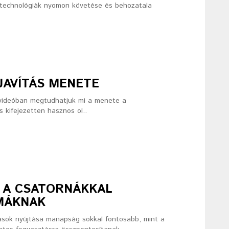
b technológiák nyomon követése és behozatala
JAVÍTÁS MENETE
 A videóban megtudhatjuk mi a menete a
 kifejezetten hasznos ol..
 A CSATORNÁKKAL
MÁKNAK
ások nyújtása manapság sokkal fontosabb, mint a