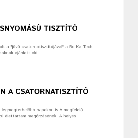
ASNYOMÁSÚ TISZTÍTÓ
lt a "jövő csatornatisztítójával" a Ro-Ka Tech
oknak ajánlott aki..
N A CSATORNATISZTÍTÓ
a legmegterhelőbb napokon is.A megfelelő
zú élettartam megőrzésének. A helyes