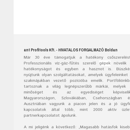
ant Profitools Kft.
- HIVATALOS FORGALMAZÓ
Boldan
Már
30
éve támogatjuk a hatékony csőszerelést
Professzionális víz-gáz-fűtés szerelő
gépek
növelik 
hatékonyságot és egyben a hasznot is. Büszké
nyújtunk olyan szolgáltatásokat, amelyek ügyfeleinket
szakmájukban vezető pozícióba emelik. Portfóliónk
tartoznak a világ legnépszerűbb márkái, melyek 
minőséget és az egyediséget képviselik
Magyarországon, Szlovákiában, Csehországban é
Ausztriában vagyunk a piacon jelen és a jó ügyfé
kapcsolatok által több, mint 2000 aktív üzlet
partnerkapcsolatot ápolunk.
A mi jeligénk a következő: „Magasabb hatásfok kise