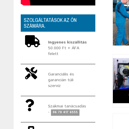
SZOLGÁLTATÁSOK AZ ÖN
SZÁMÁRA.
Ingyenes kiszállítás
50.000 Ft + ÁFA
felett
Garanciális és
garancián túli
szerviz
Szakmai tanácsadás
-
06 70 417 6555