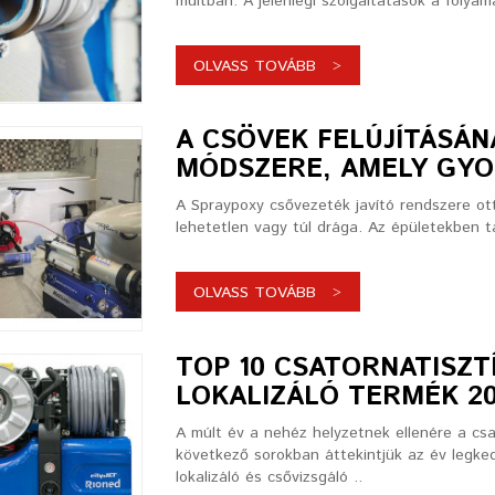
múltban. A jelenlegi szolgáltatások a folya
OLVASS TOVÁBB
A CSÖVEK FELÚJÍTÁSÁ
MÓDSZERE, AMELY GY
A Spraypoxy csővezeték javító rendszere ot
lehetetlen vagy túl drága. Az épületekben ta
OLVASS TOVÁBB
TOP 10 CSATORNATISZT
LOKALIZÁLÓ TERMÉK 2
A múlt év a nehéz helyzetnek ellenére a csat
következő sorokban áttekintjük az év legked
lokalizáló és csővizsgáló ..