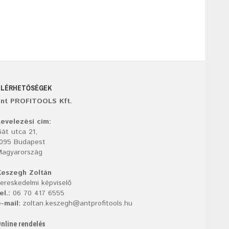
ELÉRHETŐSÉGEK
ant PROFITOOLS Kft.
evelezési cím:
át utca 21,
1095 Budapest
Magyarország
Keszegh Zoltán
ereskedelmi képviselő
el.:
06 70 417 6555
-mail:
zoltan.keszegh@antprofitools.hu
nline rendelés