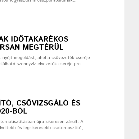
matos fogyasztásra összpontosítanak,..
NAK IDŐTAKARÉKOS
ORSAN MEGTÉRÜL
t nyújt megoldást, ahol a csővezeték cseréje
lálható szennyvíz elvezetők cseréje pro..
ÍTÓ, CSŐVIZSGÁLÓ ÉS
020-BÓL
ornatisztításban újra sikeresen zárult. A
veltebb és legsikeresebb csatornasztító,