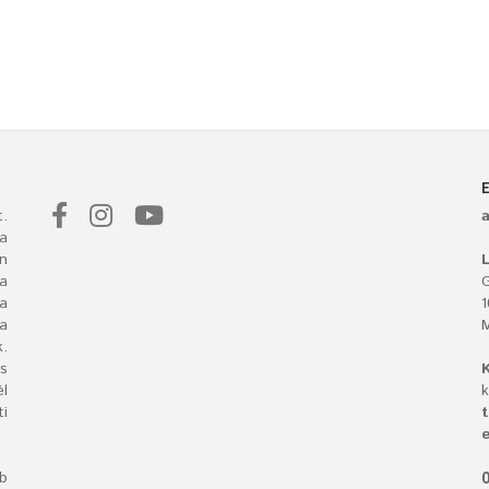
.
a
n
L
 a
G
ba
a
.
s
l
k
i
t
e
bb
O