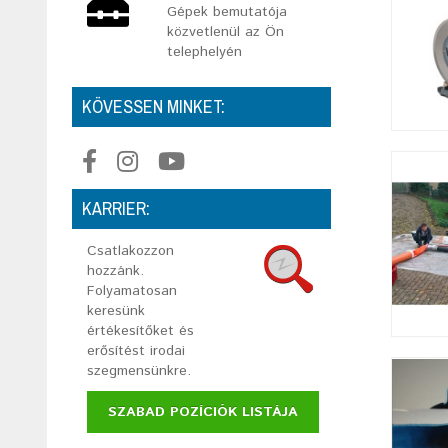
Gépek bemutatója
közvetlenül az Ön
telephelyén
KÖVESSEN MINKET:
KARRIER:
Csatlakozzon
hozzánk.
Folyamatosan
keresünk
értékesítőket és
erősítést irodai
szegmensünkre.
SZABAD POZÍCIÓK LISTÁJA