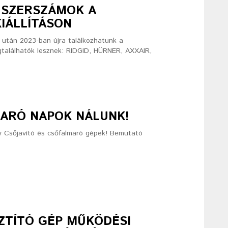
 SZERSZÁMOK A
IÁLLÍTÁSON
v után 2023-ban újra találkozhatunk a
gtalálhatók lesznek: RIDGID, HÜRNER, AXXAIR,
MARÓ NAPOK NÁLUNK!
ny Csőjavító és csőfalmaró gépek! Bemutató
ZTÍTÓ GÉP MŰKÖDÉSI