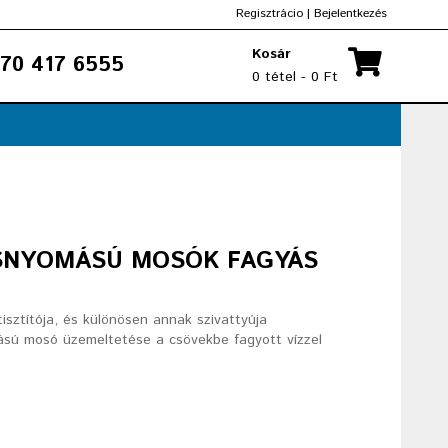
Regisztrácio
|
Bejelentkezés
Kosár
70 417 6555
0 tétel - 0 Ft
ASNYOMÁSÚ MOSÓK FAGYÁS
isztítója, és különösen annak szivattyúja
ású mosó üzemeltetése a csövekbe fagyott vízzel