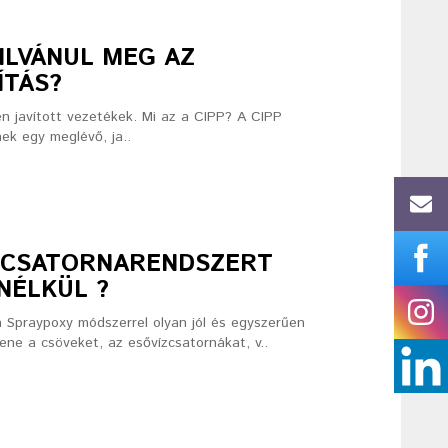
ILVÁNUL MEG AZ
ÍTÁS?
en javított vezetékek. Mi az a CIPP? A CIPP
nek egy meglévő, ja..
A CSATORNARENDSZERT
NÉLKÜL ?
a Spraypoxy módszerrel olyan jól és egyszerűen
lene a csöveket, az esővízcsatornákat, v..