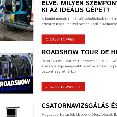
ELVE. MILYEN SZEMPON
KI AZ IDEÁLIS GÉPET?
A kombi mosók rendkívül sokoldalúak.Kombin
szivattyúzást, mellyel széles körű alkalmazá
OLVASS TOVÁBB
ROADSHOW TOUR DE H
ROADSHOW Tour de Hungary 9.5.- 9.30. Késze
szeretné egy magasabb szintre emelni fogl
viszont szeretné kipr..
OLVASS TOVÁBB
CSATORNAVIZSGÁLÁS ÉS
Magasabb hatásfok kisebb erőfeszítéssel. E