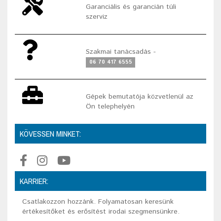
Garanciális és garancián túli
szerviz
Szakmai tanácsadás -
06 70 417 6555
Gépek bemutatója közvetlenül az
Ön telephelyén
KÖVESSEN MINKET:
KARRIER:
Csatlakozzon hozzánk. Folyamatosan keresünk
értékesítőket és erősítést irodai szegmensünkre.