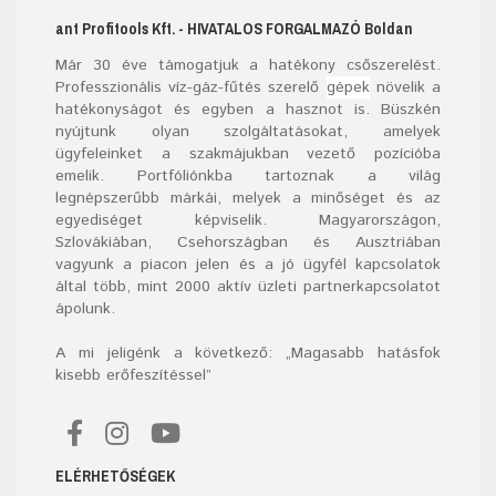
ant Profitools Kft.
- HIVATALOS FORGALMAZÓ
Boldan
Már
30
éve támogatjuk a hatékony csőszerelést.
Professzionális víz-gáz-fűtés szerelő
gépek
növelik a
hatékonyságot és egyben a hasznot is. Büszkén
nyújtunk olyan szolgáltatásokat, amelyek
ügyfeleinket a szakmájukban vezető pozícióba
emelik. Portfóliónkba tartoznak a világ
legnépszerűbb márkái, melyek a minőséget és az
egyediséget képviselik. Magyarországon,
Szlovákiában, Csehországban és Ausztriában
vagyunk a piacon jelen és a jó ügyfél kapcsolatok
által több, mint 2000 aktív üzleti partnerkapcsolatot
ápolunk.
A mi jeligénk a következő: „Magasabb hatásfok
kisebb erőfeszítéssel”
ELÉRHETŐSÉGEK