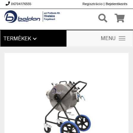
06704176555
Regisztrácio
|
Bejelentkezés
Ft
MENU
TERMÉKEK