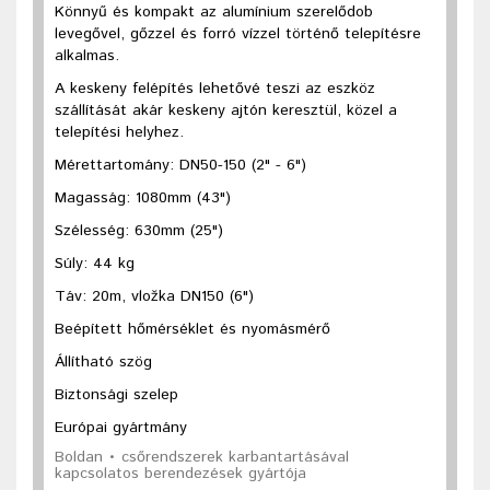
Könnyű és kompakt az alumínium szerelődob
levegővel, gőzzel és forró vízzel történő telepítésre
alkalmas.
A keskeny felépítés lehetővé teszi az eszköz
szállítását akár keskeny ajtón keresztül, közel a
telepítési helyhez.
Mérettartomány: DN50-150 (2" - 6")
Magasság: 1080mm (43")
Szélesség: 630mm (25")
Súly: 44 kg
Táv: 20m, vložka DN150 (6")
Beépített hőmérséklet és nyomásmérő
Állítható szög
Biztonsági szelep
Európai gyártmány
Boldan • csőrendszerek karbantartásával
kapcsolatos berendezések gyártója